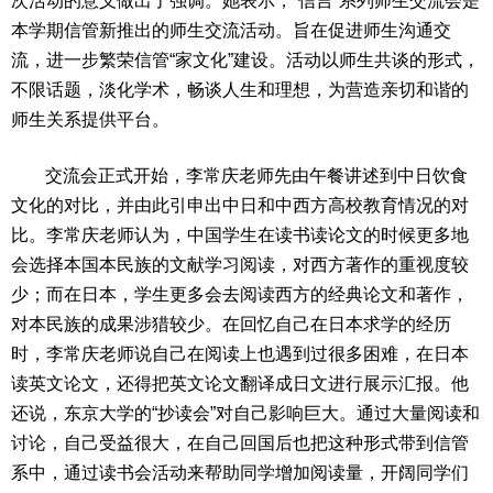
次活动的意义做出了强调。她表示，“信言”系列师生交流会是
本学期信管新推出的师生交流活动。旨在促进师生沟通交
流，进一步繁荣信管“家文化”建设。活动以师生共谈的形式，
不限话题，淡化学术，畅谈人生和理想，为营造亲切和谐的
师生关系提供平台。
交流会正式开始，李常庆老师先由午餐讲述到中日饮食
文化的对比，并由此引申出中日和中西方高校教育情况的对
比。李常庆老师认为，中国学生在读书读论文的时候更多地
会选择本国本民族的文献学习阅读，对西方著作的重视度较
少；而在日本，学生更多会去阅读西方的经典论文和著作，
对本民族的成果涉猎较少。在回忆自己在日本求学的经历
时，李常庆老师说自己在阅读上也遇到过很多困难，在日本
读英文论文，还得把英文论文翻译成日文进行展示汇报。他
还说，东京大学的“抄读会”对自己影响巨大。通过大量阅读和
讨论，自己受益很大，在自己回国后也把这种形式带到信管
系中，通过读书会活动来帮助同学增加阅读量，开阔同学们