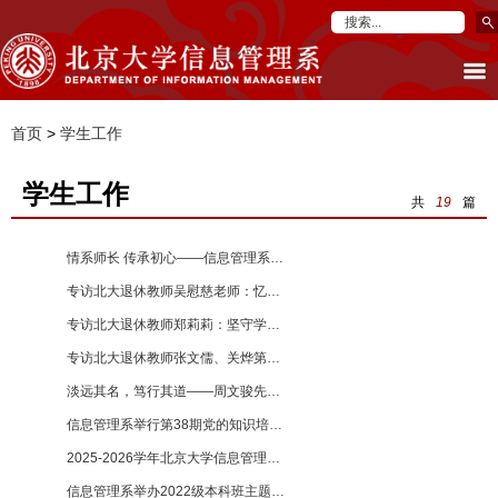
首页
>
学生工作
学生工作
共
19
篇
情系师长 传承初心——信息管理系看望张锦英老师并开展座谈交流 【2025-11-25】
专访北大退休教师吴慰慈老师：忆旧时砥砺奋进，勉今人笃学不息 【2025-11-25】
专访北大退休教师郑莉莉：坚守学术初心，拥抱时代变局 【2025-11-25】
专访北大退休教师张文儒、关烨第：忆往昔峥嵘岁月，寄后辈时代担当 【2025-11-21】
淡远其名，笃行其道——周文骏先生学行述略 【2025-11-20】
信息管理系举行第38期党的知识培训班开班仪式暨党委书记讲党课 【2025-11-04】
2025-2026学年北京大学信息管理系学生代表大会成功举办 【2025-05-27】
信息管理系举办2022级本科班主题班会暨学习两会精神专题党课 【2025-03-24】