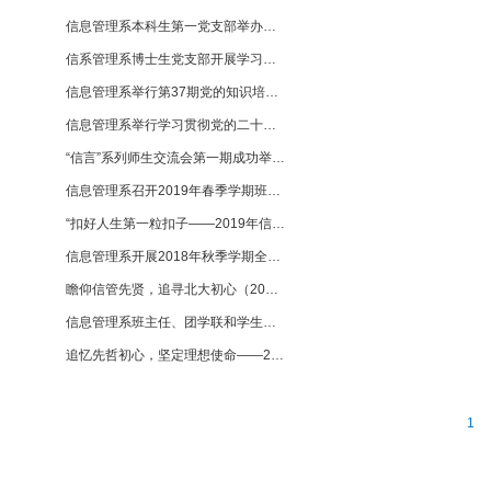
信息管理系本科生第一党支部举办支部大会，学习习近平主席二十国集团领导人峰会重要讲话 【2024-12-05】
信系管理系博士生党支部开展学习二十届三中全会精神主题教育系列活动 【2024-11-29】
信息管理系举行第37期党的知识培训班开班仪式暨党委书记讲党课 【2024-11-06】
信息管理系举行学习贯彻党的二十届三中全会精神主题党课 【2024-11-05】
“信言”系列师生交流会第一期成功举办 【2019-05-14】
信息管理系召开2019年春季学期班团学生骨干会议 【2019-04-01】
“扣好人生第一粒扣子——2019年信息管理系春季团学骨干座谈会”成功举办 【2019-04-01】
信息管理系开展2018年秋季学期全系学生骨干交流活动 【2018-11-27】
瞻仰信管先贤，追寻北大初心（2018级硕士团日活动） 【2018-11-27】
信息管理系班主任、团学联和学生干部工作会议相继召开 【2018-04-16】
追忆先哲初心，坚定理想使命——2017级本科生班举行学习十九大精神主题班会暨北大红楼参观活动 【2017-11-28】
1