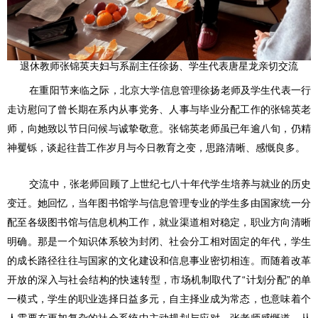
退休教师张锦英夫妇与系副主任徐扬、学生代表唐星龙亲切交流
在重阳节来临之际，北京大学信息管理徐扬老师及学生代表一行
走访慰问了曾长期在系内从事党务、人事与毕业分配工作的张锦英老
师，向她致以节日问候与诚挚敬意。张锦英老师虽已年逾八旬，仍精
神矍铄，谈起往昔工作岁月与今日教育之变，思路清晰、感慨良多。
交流中，张老师回顾了上世纪七八十年代学生培养与就业的历史
变迁。她回忆，当年图书馆学与信息管理专业的学生多由国家统一分
配至各级图书馆与信息机构工作，就业渠道相对稳定，职业方向清晰
明确。那是一个知识体系较为封闭、社会分工相对固定的年代，学生
的成长路径往往与国家的文化建设和信息事业密切相连。而随着改革
开放的深入与社会结构的快速转型，市场机制取代了“计划分配”的单
一模式，学生的职业选择日益多元，自主择业成为常态，也意味着个
人需要在更加复杂的社会系统中主动规划与应对。张老师感慨道，从