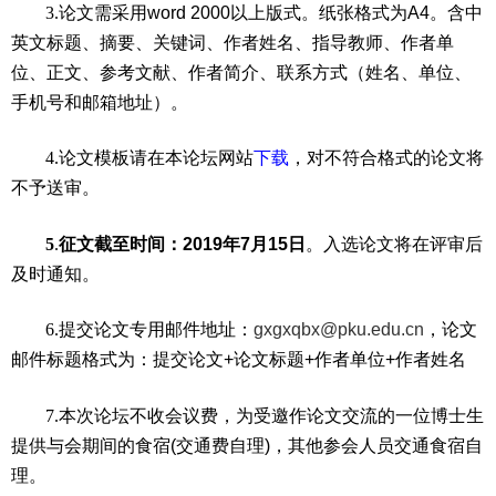
3
.
论文需采用
word 2000
以上版式。纸张格式为
A4
。含中
英文标题、摘要、关键词、作者姓名、指导教师、作者单
位、正文、参考文献、作者简介、联系方式（姓名、单位、
手机号和邮箱地址）。
4
.
论文模板请在本论坛网站
下载
，对不符合格式的论文将
不予送审。
5
.
征文截至时间：
2019
年
7
月
15
日
。入选论文将在评审后
及时通知。
6
.
提交论文专用邮件地址：
gxgxqbx@pku.edu.cn
，
论文
邮件标题格式为：提交论文
+
论文标题
+
作者单位
+
作者姓名
7
.
本次论坛不收会议费，为受邀作论文交流的一位博士生
提供与会期间的食宿
(
交通费自理
)
，其他参会人员交通食宿自
理。