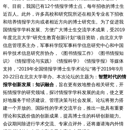
年。目前，我国已有
12
个情报学博士点，每年招收的博士生
近百人。此外，许多高校和研究院所还在相关专业名下招收
和培养情报学方向或者相近方向的博士研究生。为了促进我
国情报学学科发展、方便广大博士生交流学术成果，受
2019
年度北京大学“研究生教育创新计划”项目资助，由北京大学
信息管理系主办，军事科学院军事科学信息研究中心和中国
科学技术信息研究所协办，《图书情报工作》《图书情报知
识》《情报理论与实践》《情报科学》《情报学报》等媒体
支持，“
2019
年全国情报学博士生学术论坛”将于
2019
年
9
月
20-22
日在北京大学举办。本次论坛的主题为：
智慧时代的情
报学创新发展：知识融合
，旨在更有效地整合相关研究，开
拓情报学的研究领域，探讨情报学学科发展的走向，使之更
好地服务于经济建设、管理决策与社会发展。论坛将努力搭
建一个开放的、国际性的学术交流平台，推出一批具有重要
理论和实践价值的创新成果，提高博士生的科研创新能力。
会议期间除进行学术交流、专家点评外，还将邀请海内外情