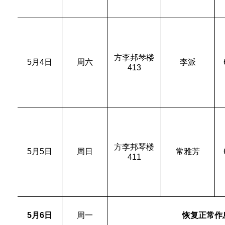
方李邦琴楼
5
月
4
日
周六
李派
413
方李邦琴楼
5
月
5
日
周日
常雅芳
411
5
月
6
日
周一
恢复正常作