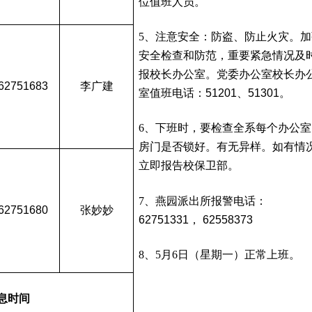
位值班人员。
5、注意安全：防盗、防止火灾。加
安全检查和防范，重要紧急情况及
报校长办公室。党委办公室校长办
62751683
李广建
室值班电话：
51201
、
51301
。
6、下班时，要检查全系每个办公室
房门是否锁好。有无异样。如有情
立即报告校保卫部。
7、燕园派出所报警电话：
62751680
张妙妙
62751331， 62558373
8、5月6日（星期一）正常上班。
息时间