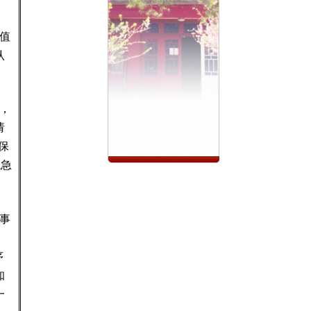
值
认
，
请
保
院急
事
序
知
一