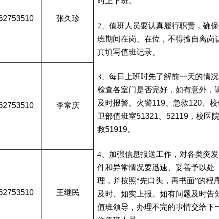
时上下班。
62753510
张久珍
2、值班人员要认真履行职责，确保
班期间在岗、在位，不得擅自离岗
真填写值班记录。
3、每日上班时先了解前一天的情况
检查各室门是否完好，如有意外，
及时报警。火警
119
、急救
120
、校
62753510
李常庆
卫部值班室
51321
、
52119
，
校医
救
51919
。
4、加强信息报送工作，对各类突发
件和异常情况要迅速、妥善予以处
理，并按照“先口头，再书面”的程
62753510
王继民
及时、如实上报。如有问题及时告
值班领导，办理不完的事情交给下