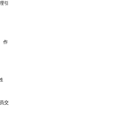
理引
、作
姓
员交