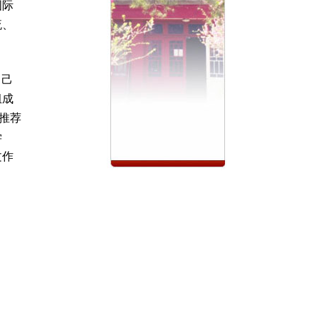
国际
流、
自己
组成
推荐
学
文作