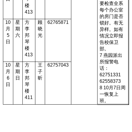
要检查全系
楼
每个办公室
413
的房门是否
10
星
方
顾
627
65871
锁好。有无
月
期
李
晓
异样。如有
5
六
邦
光
情况立即报
日
琴
告校保卫
楼
部。
413
7
燕园派出
所报警电
10
星
方
王
62757043
话：
月
期
李
子
62751331
6
日
邦
昕
62558373
日
琴
8 10
月
7
日周
楼
一恢复上
411
班。