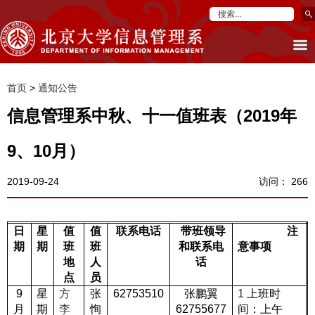
首页
>
通知公告
信息管理系中秋、十一值班表（2019年
9、10月）
2019-09-24
访问：
266
日
星
值
值
联系电话
带班领导
注
期
期
班
班
和联系电
意事项
地
人
话
点
员
9
星
方
张
62753510
张鹏翼
1
上班时
月
期
李
恂
62755677
间：上午