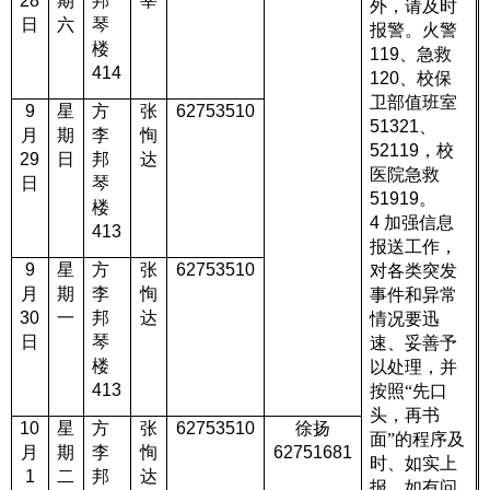
28
期
邦
莘
外，请及时
日
六
琴
报警。火警
楼
119
、急救
414
120
、校保
卫部值班室
9
星
方
张
62753510
51321
、
月
期
李
恂
52119
，校
29
日
邦
达
医院急救
日
琴
51919
。
楼
4
加强信息
413
报送工作，
9
星
方
张
62753510
对各类突发
月
期
李
恂
事件和异常
30
一
邦
达
情况要迅
日
琴
速、妥善予
楼
以处理，并
413
按照“先口
头，再书
10
星
方
张
62753510
徐扬
面”的程序及
月
期
李
恂
62751681
时、如实上
1
二
邦
达
报。如有问