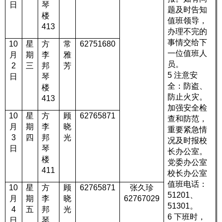
日
琴
题及时告知
楼
值班领导，
413
办理不完的
事情交给下
10
星
方
常
62751680
一位值班人
月
期
李
雅
员。
2
三
邦
芳
5
注意安
日
琴
全：防盗、
楼
防止火灾。
413
加强安全检
10
星
方
顾
62765871
查和防范，
月
期
李
晓
重要紧急情
3
四
邦
光
况及时报校
日
琴
长办公室。
楼
党委办公室
411
校长办公室
值班电话：
10
星
方
顾
627
65871
张久珍
51201
、
月
期
李
晓
62767029
51301
。
4
五
邦
光
6
下班时，
日
琴