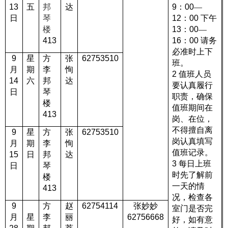
13
五
邦
达
9
：
00
—
日
琴
12
：
00
下午
楼
13
：
00
—
413
16
：
00
请务
必准时上下
9
星
方
张
62753510
班。
月
期
李
恂
2
值班人员
14
六
邦
达
要认真履行
日
琴
职责，确保
楼
值班期间在
413
岗、在位，
不得擅自离
9
星
方
张
62753510
岗认真填写
月
期
李
恂
值班记录。
15
日
邦
达
3
每日上班
日
琴
时先了解前
楼
一天的情
413
况，检查各
9
方
赵
62754114
张妙妙
室门是否完
月
星
李
丽
62756668
好，如有意