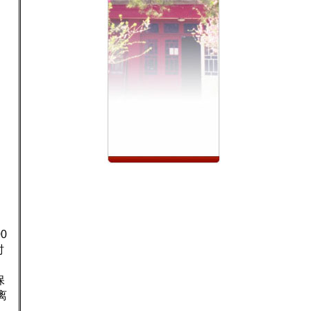
0
时
保
离