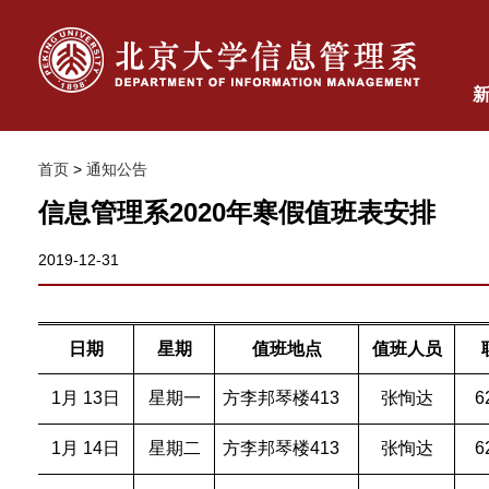
首页
>
通知公告
信息管理系2020年寒假值班表安排
2019-12-31
日期
星期
值班地点
值班人员
1月 13日
星期一
方李邦琴楼413
张恂达
6
1月 14日
星期二
方李邦琴楼413
张恂达
6