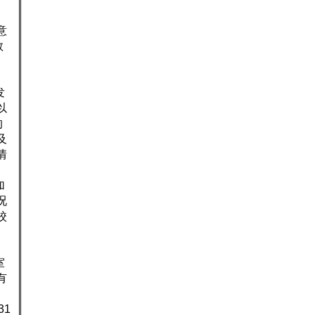
意
救
发
以
的
及
情
加
况
校
室
有
31