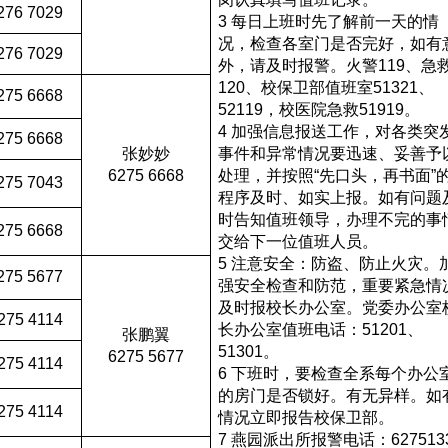
276 7029
3 每日上班时先了解前一天的情
况，检查各室门是否完好，如有
276 7029
外，请及时报警。火警119、急
120、校保卫部值班室51321、
275 6668
52119，校医院急救51919。
4 加强信息报送工作，对各类突
275 6668
张妙妙
事件和异常情况要迅速、妥善予
6275 6668
处理，并按照“先口头，再书面”
275 7043
程序及时、如实上报。如有问题
时告知值班领导，办理不完的事
275 6668
交给下一位值班人员。
5 注意安全：防盗、防止火灾。
275 5677
强安全检查和防范，重要紧急情
及时报校长办公室。党委办公室
275 4114
长办公室值班电话：51201、
张鹏翼
51301。
6275 5677
275 4114
6 下班时，要检查全系每个办公
的房门是否锁好。有无异样。如
275 4114
情况立即报告校保卫部。
7 燕园派出所报警电话：627513